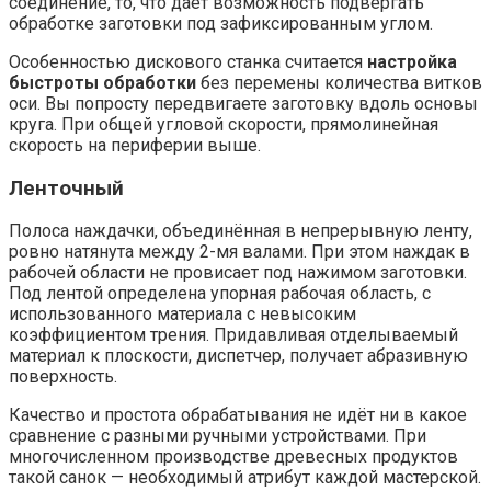
соединение, то, что даёт возможность подвергать
обработке заготовки под зафиксированным углом.
Особенностью дискового станка считается
настройка
быстроты обработки
без перемены количества витков
оси. Вы попросту передвигаете заготовку вдоль основы
круга. При общей угловой скорости, прямолинейная
скорость на периферии выше.
Ленточный
Полоса наждачки, объединённая в непрерывную ленту,
ровно натянута между 2-мя валами. При этом наждак в
рабочей области не провисает под нажимом заготовки.
Под лентой определена упорная рабочая область, с
использованного материала с невысоким
коэффициентом трения. Придавливая отделываемый
материал к плоскости, диспетчер, получает абразивную
поверхность.
Качество и простота обрабатывания не идёт ни в какое
сравнение с разными ручными устройствами. При
многочисленном производстве древесных продуктов
такой санок — необходимый атрибут каждой мастерской.