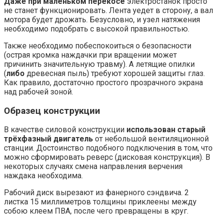
Даже при маленьком перекосе
электростанок просто
не станет функционировать. Лента уедет в сторону, а вал
мотора будет дрожать. Безусловно, и узел натяжения
необходимо подобрать с высокой правильностью.
Также необходимо побеспокоиться о безопасности
(острая кромка наждачки при вращении может
причинить значительную травму). А летящие опилки
(
либо
древесная пыль) требуют хорошей защиты глаз.
Как правило, достаточно простого прозрачного экрана
над рабочей зоной.
Образец конструкции
В качестве силовой конструкции
использован старый
трёхфазный двигатель
от небольшой вентиляционной
станции. Достоинство подобного подключения в том, что
можно сформировать реверс (дисковая конструкция). В
некоторых случаях смена направления верчения
наждака необходима.
Рабочий диск вырезают из фанерного сэндвича. 2
листка 15 миллиметров толщины приклеены между
собою клеем ПВА, после чего превращены в круг.