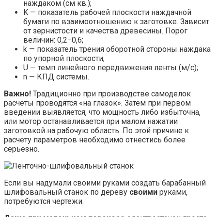
наждаком (см кв.);
K — показатель рабочей плоскости наждачной
бумаги по взаимоотношению к заготовке. Зависит
от зернистости и качества древесины. Порог
величин: 0,2−0,6;
k — показатель трения оборотной стороны наждака
по упорной плоскости;
U — темп линейного передвижения ленты (м/с);
n — КПД системы.
Важно!
Традиционно при производстве самоделок
расчёты проводятся «на глазок». Затем при первом
введении выявляется, что мощность либо избыточна,
или мотор останавливается при малом нажатии
заготовкой на рабочую область. По этой причине к
расчёту параметров необходимо отнестись более
серьёзно.
Если вы надумали своими руками создать барабанный
шлифовальный станок по дереву
своими
руками,
потребуются чертежи.