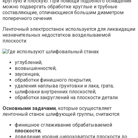
круглую и плоскую. При помощи подобного оснащения
можно подвергать обработке круглые и трубные
составляющие, отличающиеся большим диаметром
поперечного сечения.
Ленточный электростанок используется для ликвидации
незначительных недостатков возделываемой
плоскости:
углублений;
возвышенностей;
заусенцев;
обработки финишного покрытия;
удаления наплыва грунтовки и лака, грата;
шлифовки внутренних плоскостей;
обработки закруглений на плоскости детали.
Основными задачами
, которые осуществляет
ленточный станок шлифующей группы, считаются:
финишное сглаживание обрабатываемой
плоскости
;
доведение уровня шероховатости плоскости до